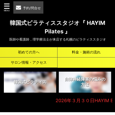
予約/問合せ
韓国式ピラティススタジオ『 HAYIM
Pilates 』
医師や看護師，理学療法士が来店する札幌のピラティススタジオ
初めての方へ
料金・施術の流れ
サロン情報・アクセス
自律神経障害の悩みの
韓国式ピラティス
方は
2026年３月３０日HAYIM Beaut