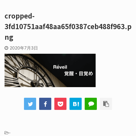
cropped-
3fd10751aaf48aa65f0387ceb488f963.p
ng
2020年7月3日
-