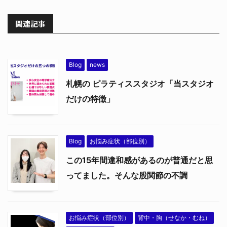
関連記事
Blog
news
札幌の ピラティススタジオ「当スタジオ
だけの特徴」
Blog
お悩み症状（部位別）
この15年間違和感があるのが普通だと思
ってました。そんな股関節の不調
お悩み症状（部位別）
背中・胸（せなか・むね）