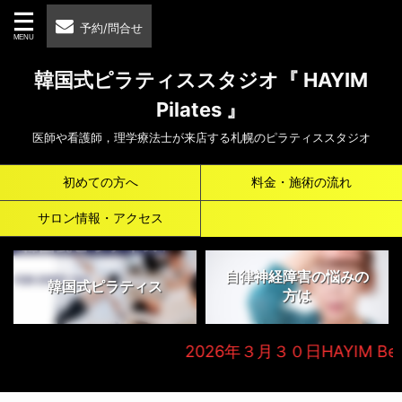
予約/問合せ
韓国式ピラティススタジオ『 HAYIM
Pilates 』
医師や看護師，理学療法士が来店する札幌のピラティススタジオ
初めての方へ
料金・施術の流れ
サロン情報・アクセス
自律神経障害の悩みの
韓国式ピラティス
方は
2026年３月３０日HAYIM Beauty