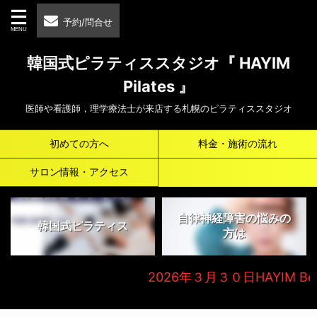
予約/問合せ
韓国式ピラティススタジオ『 HAYIM
Pilates 』
医師や看護師，理学療法士が来店する札幌のピラティススタジオ
初めての方へ
料金・施術の流れ
サロン情報・アクセス
自律神経障害の悩みの
韓国式ピラティス
方は
2026年３月３０日HAYIM Beauty