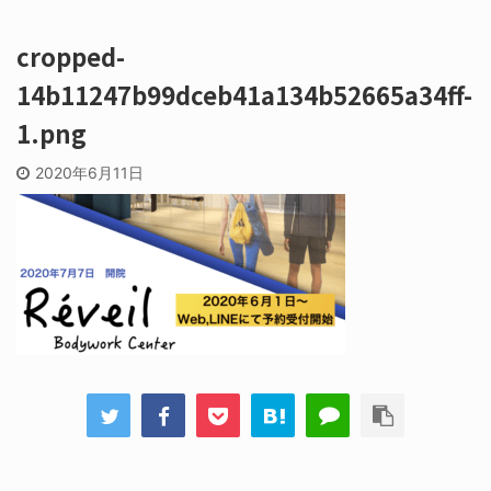
cropped-
14b11247b99dceb41a134b52665a34ff-
1.png
2020年6月11日