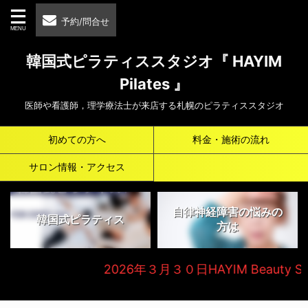
予約/問合せ
韓国式ピラティススタジオ『 HAYIM
Pilates 』
医師や看護師，理学療法士が来店する札幌のピラティススタジオ
初めての方へ
料金・施術の流れ
サロン情報・アクセス
自律神経障害の悩みの
韓国式ピラティス
方は
2026年３月３０日HAYIM Beauty Salo