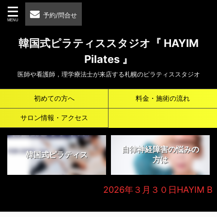
予約/問合せ
韓国式ピラティススタジオ『 HAYIM
Pilates 』
医師や看護師，理学療法士が来店する札幌のピラティススタジオ
初めての方へ
料金・施術の流れ
サロン情報・アクセス
自律神経障害の悩みの
韓国式ピラティス
方は
2026年３月３０日HAYIM Beauty