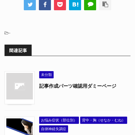
-
関連記事
未分類
記事作成パーツ確認用ダミーページ
お悩み症状（部位別）
背中・胸（せなか・むね）
自律神経失調症