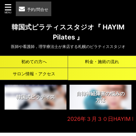
予約/問合せ
韓国式ピラティススタジオ『 HAYIM
Pilates 』
医師や看護師，理学療法士が来店する札幌のピラティススタジオ
初めての方へ
料金・施術の流れ
サロン情報・アクセス
自律神経障害の悩みの
韓国式ピラティス
方は
2026年３月３０日HAYIM Beaut