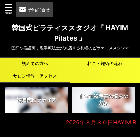
予約/問合せ
韓国式ピラティススタジオ『 HAYIM
Pilates 』
医師や看護師，理学療法士が来店する札幌のピラティススタジオ
初めての方へ
料金・施術の流れ
サロン情報・アクセス
自律神経障害の悩みの
韓国式ピラティス
方は
2026年３月３０日HAYIM Beauty