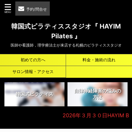
予約/問合せ
韓国式ピラティススタジオ『 HAYIM
Pilates 』
医師や看護師，理学療法士が来店する札幌のピラティススタジオ
初めての方へ
料金・施術の流れ
サロン情報・アクセス
自律神経障害の悩みの
韓国式ピラティス
方は
2026年３月３０日HAYIM Beaut