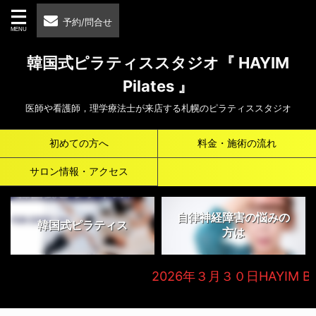
予約/問合せ
韓国式ピラティススタジオ『 HAYIM
Pilates 』
医師や看護師，理学療法士が来店する札幌のピラティススタジオ
初めての方へ
料金・施術の流れ
サロン情報・アクセス
自律神経障害の悩みの
韓国式ピラティス
方は
2026年３月３０日HAYIM Beaut