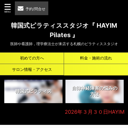
予約/問合せ
韓国式ピラティススタジオ『 HAYIM
Pilates 』
医師や看護師，理学療法士が来店する札幌のピラティススタジオ
初めての方へ
料金・施術の流れ
サロン情報・アクセス
自律神経障害の悩みの
韓国式ピラティス
方は
2026年３月３０日HAYIM Beau